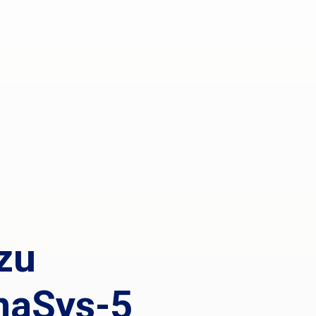
zu
maSys-5