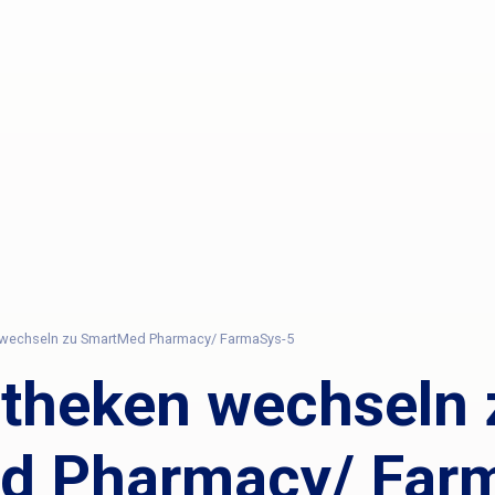
wechseln zu SmartMed Pharmacy/ FarmaSys-5
theken wechseln 
d Pharmacy/ Far