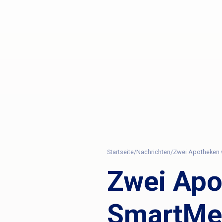
Startseite
/
Nachrichten
/
Zwei Apotheken 
Zwei Apo
SmartMe