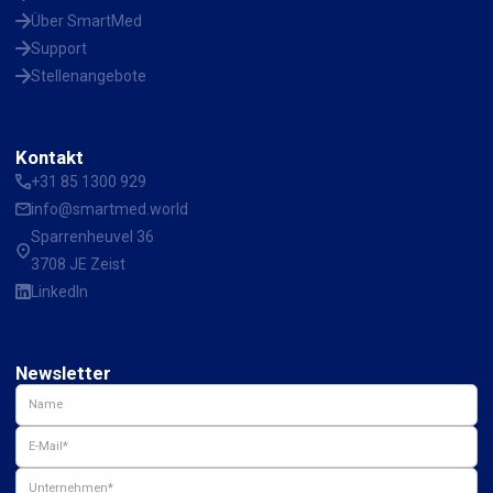
Über SmartMed
Support
Stellenangebote
Kontakt
+31 85 1300 929
info@smartmed.world
Sparrenheuvel 36
3708 JE Zeist
LinkedIn
Newsletter