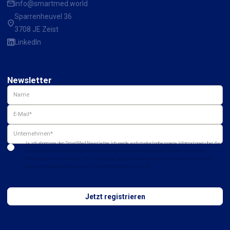
info@smartmed.world
Sparrenheuvel 36
3708 JE Zeist
LinkedIn
Newsletter
Ja, ich abonniere den SmartMed Newsletter. Ich werde auch marketingbezogene Informationen über die
für mich relevanten Produkte und Dienstleistungen von SmartMed erhalten. Hinweis: Nach der
Anmeldung erhalten Sie eine E-Mail zur Bestätigung Ihres Abonnements. Sie können sich natürlich
jederzeit wieder abmelden, wenn Sie nicht mehr interessiert sind.