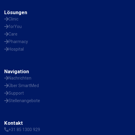
Lösungen
Clinic
forYou
Care
Pharmacy
Hospital
Navigation
Nachrichten
Über SmartMed
Support
Stellenangebote
Kontakt
+31 85 1300 929