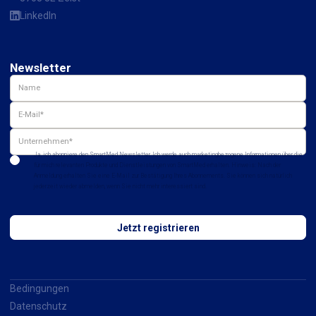
LinkedIn
Newsletter
Ja, ich abonniere den SmartMed Newsletter. Ich werde auch marketingbezogene Informationen über die
für mich relevanten Produkte und Dienstleistungen von SmartMed erhalten. Hinweis: Nach der
Anmeldung erhalten Sie eine E-Mail zur Bestätigung Ihres Abonnements. Sie können sich natürlich
jederzeit wieder abmelden, wenn Sie nicht mehr interessiert sind.
Bedingungen
Datenschutz