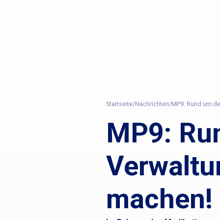
Startseite
/
Nachrichten
/
MP9: Rund um den
MP9: Ru
Verwaltun
machen!