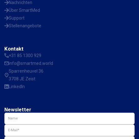
Nachrichten
Über SmartMed
Support
Stellenangebote
Kontakt
+31 85 1300 929
info@smartmed.world
Sparrenheuvel 36
3708 JE Zeist
LinkedIn
Newsletter