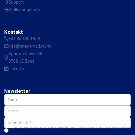
Support
Stellenangebote
Kontakt
+31 85 1300 929
info@smartmed.world
Sparrenheuvel 36
3708 JE Zeist
LinkedIn
Newsletter
Ja, ich abonniere den SmartMed Newsletter. Ich werde auch marketingbezogene Informationen über die
für mich relevanten Produkte und Dienstleistungen von SmartMed erhalten. Hinweis: Nach der