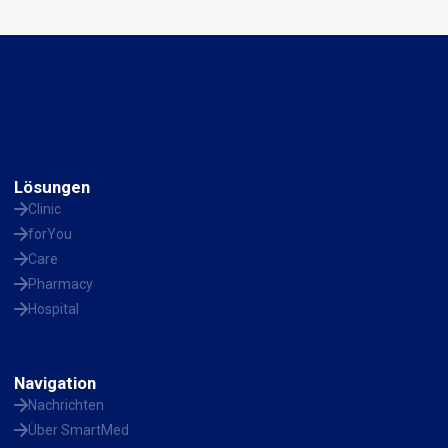
Lösungen
Clinic
forYou
Care
Pharmacy
Hospital
Navigation
Nachrichten
Über SmartMed